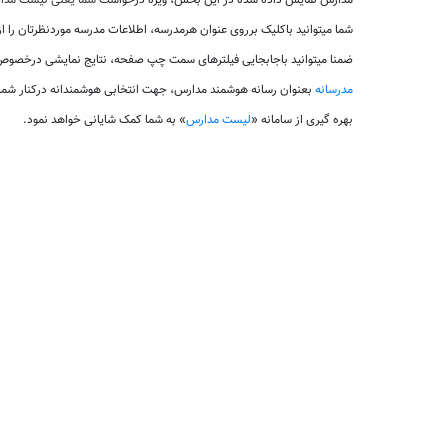
مدارس نمایش داده شده در این بخش، ویژه درخواست شما یعنی لیست مدارس
شما میتوانید باکلیک برروی عنوان هرمدرسه، اطلاعات مدرسه موردنظرتان را 
ضمنا میتوانید باجابجایی فیلترهای سمت چپ صفحه، نتایج نمایشی درخصوص 
مدرسانه
بعنوان رسانه هوشمند مدارس، جهت انتخابی هوشمندانه درکنار شم
بهره گیری از سامانه «
لیست مدارس
» به شما کمک شایانی خواهد نمود.