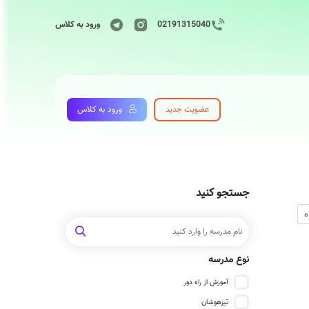
02191315040
ورود به کلاس
عضویت جدید
ورود به کلاس
جستجو کنید
نوع مدرسه
آموزش از راه دور
تیزهوشان