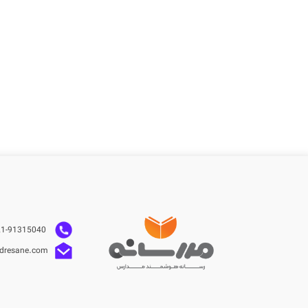
021-91315040
dresane.com