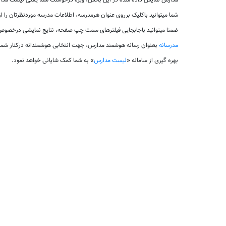
مدارس نمایش داده شده در این بخش، ویژه درخواست شما یعنی لیست مدارس
شما میتوانید باکلیک برروی عنوان هرمدرسه، اطلاعات مدرسه موردنظرتان را 
ضمنا میتوانید باجابجایی فیلترهای سمت چپ صفحه، نتایج نمایشی درخصوص 
مدرسانه
بعنوان رسانه هوشمند مدارس، جهت انتخابی هوشمندانه درکنار شم
بهره گیری از سامانه «
لیست مدارس
» به شما کمک شایانی خواهد نمود.