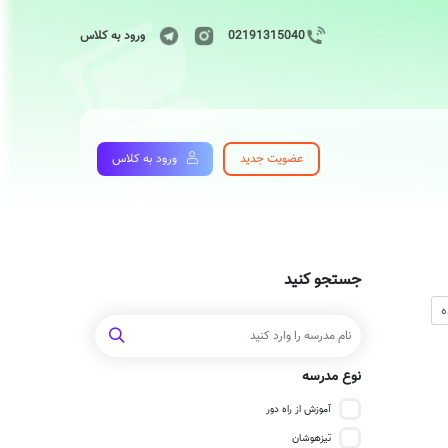
02191315040
ورود به کلاس
عضویت جدید
ورود به کلاس
جستجو کنید
نوع مدرسه
آموزش از راه دور
تیزهوشان