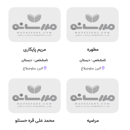
مطهره
مریم پایکاری
نامشخص - دبستان
نامشخص - دبستان
البرز ساوجبلاغ
البرز ساوجبلاغ
مرضیه
محمد علی قره حسنلو