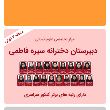
استان
شهر
منطقه
محدوده
مقطع تحصیلی
دبستان
دوره اول متوسطه
دوره دوم متوسطه- فنی
دوره دوم متوسطه- نظری
دوره دوم متوسطه- کاردانش
نامشخص
پیش دبستانی