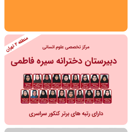
استان
شهر
منطقه
محدوده
مقطع تحصیلی
دبستان
دوره اول متوسطه
دوره دوم متوسطه- فنی
دوره دوم متوسطه- نظری
دوره دوم متوسطه- کاردانش
نامشخص
پیش دبستانی