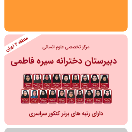
استان
شهر
منطقه
محدوده
مقطع تحصیلی
دبستان
دوره اول متوسطه
دوره دوم متوسطه- فنی
دوره دوم متوسطه- نظری
دوره دوم متوسطه- کاردانش
نامشخص
پیش دبستانی