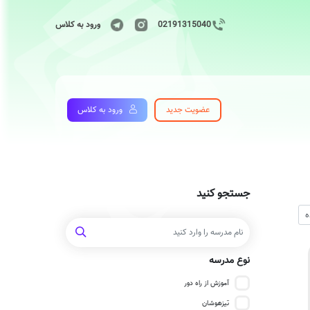
02191315040
ورود به کلاس
عضویت جدید
ورود به کلاس
جستجو کنید
نوع مدرسه
آموزش از راه دور
تیزهوشان