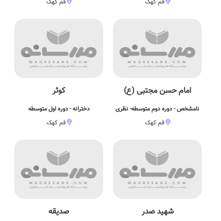
قم کهک
قم کهک
امام حسن مجتبی (ع)
کوثر
نامشخص - دوره دوم متوسطه- نظری
دخترانه - دوره اول متوسطه
قم کهک
قم کهک
شهید صدر
صدیقه