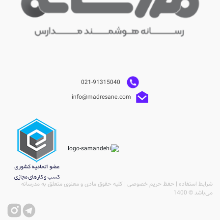
021-91315040
info@madresane.com
شرایط استفاده | حفظ حریم خصوصی | کلیه حقوق مادی و معنوی متعلق به مدرسانه
می‌باشد © 1400