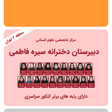
استان
شهر
منطقه
محدوده
مقطع تحصیلی
دبستان
دوره اول متوسطه
دوره دوم متوسطه- فنی
دوره دوم متوسطه- نظری
دوره دوم متوسطه- کاردانش
نامشخص
پیش دبستانی