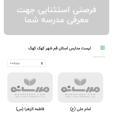
لیست مدارس استان قم شهر کهک کهک
امام علی (ع)
فاطمه الزهرا (س)