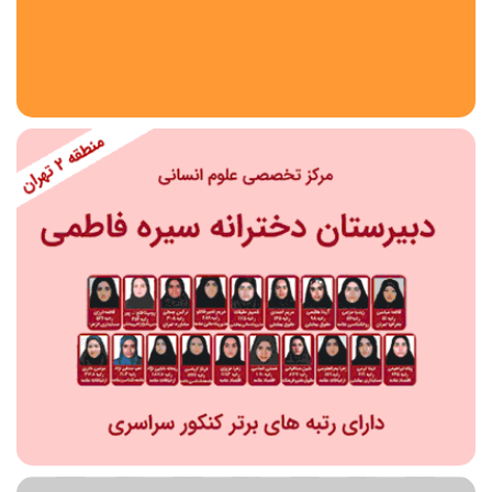
استان
شهر
منطقه
محدوده
مقطع تحصیلی
دبستان
دوره اول متوسطه
دوره دوم متوسطه- فنی
دوره دوم متوسطه- نظری
دوره دوم متوسطه- کاردانش
نامشخص
پیش دبستانی