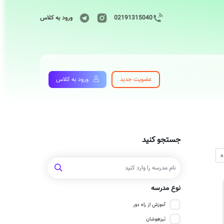
02191315040
ورود به کلاس
عضویت جدید
ورود به کلاس
جستجو کنید
نوع مدرسه
آموزش از راه دور
تیزهوشان