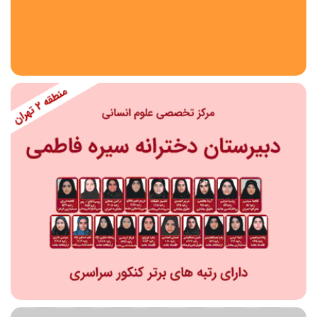
استان
شهر
منطقه
محدوده
مقطع تحصیلی
دبستان
دوره اول متوسطه
دوره دوم متوسطه- فنی
دوره دوم متوسطه- نظری
دوره دوم متوسطه- کاردانش
نامشخص
پیش دبستانی