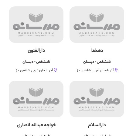
دهخدا
دارالفنون
نامشخص - دبستان
نامشخص - دبستان
آذربایجان غربی شاهین دژ
آذربایجان غربی شاهین دژ
دارالسلام
خواجه عبداله انصاری