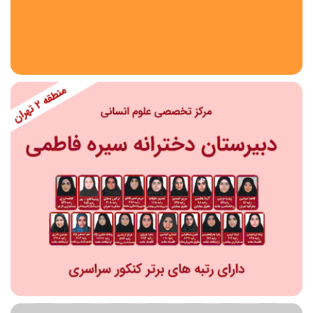
استان
شهر
منطقه
محدوده
مقطع تحصیلی
دبستان
دوره اول متوسطه
دوره دوم متوسطه- فنی
دوره دوم متوسطه- نظری
دوره دوم متوسطه- کاردانش
نامشخص
پیش دبستانی