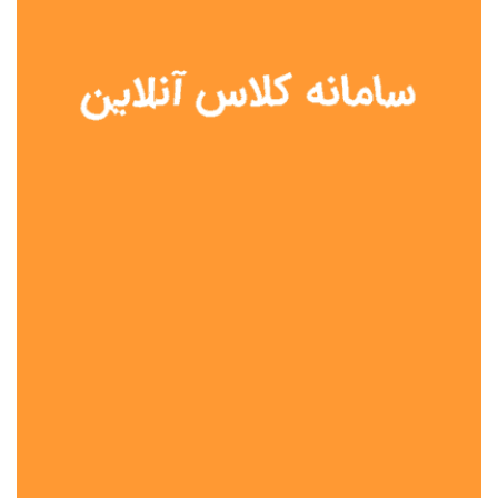
نوع مدرسه
آموزش از راه دور
تیزهوشان
دولتی
شاهد
عشایری
غیر دولتی
نمونه دولتی
هیات امنایی
جنسیت دانش آموز
پسرانه
دخترانه
مختلط
موقعیت جغرافیایی