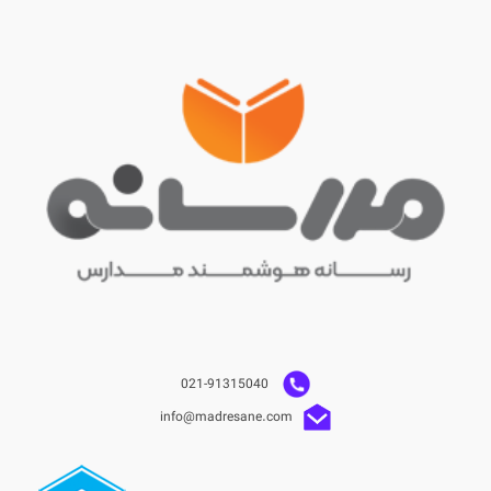
021-91315040
info@madresane.com