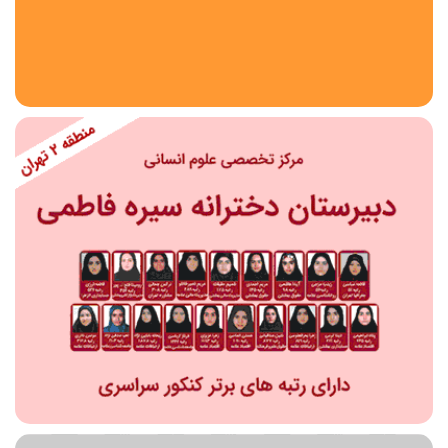
استان
شهر
منطقه
محدوده
مقطع تحصیلی
دبستان
دوره اول متوسطه
دوره دوم متوسطه- فنی
دوره دوم متوسطه- نظری
دوره دوم متوسطه- کاردانش
نامشخص
پیش دبستانی