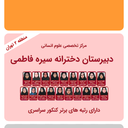
استان
شهر
منطقه
محدوده
مقطع تحصیلی
دبستان
دوره اول متوسطه
دوره دوم متوسطه- فنی
دوره دوم متوسطه- نظری
دوره دوم متوسطه- کاردانش
نامشخص
پیش دبستانی