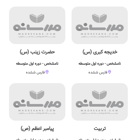
خدیجه کبری (س)
حضرت زینب (س)
نامشخص - دوره اول متوسطه
نامشخص - دوره اول متوسطه
فارس ششده
فارس ششده
تربیت
پیامبر اعظم (ص)