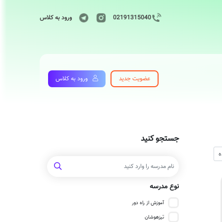
02191315040
ورود به کلاس
عضویت جدید
ورود به کلاس
جستجو کنید
نوع مدرسه
آموزش از راه دور
تیزهوشان