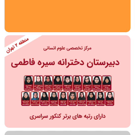
استان
شهر
منطقه
محدوده
مقطع تحصیلی
دبستان
دوره اول متوسطه
دوره دوم متوسطه- فنی
دوره دوم متوسطه- نظری
دوره دوم متوسطه- کاردانش
نامشخص
پیش دبستانی