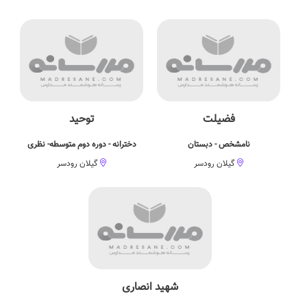
فضیلت
توحید
نامشخص - دبستان
دخترانه - دوره دوم متوسطه- نظری
گیلان رودسر
گیلان رودسر
شهید انصاری