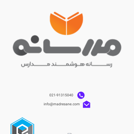
021-91315040
info@madresane.com