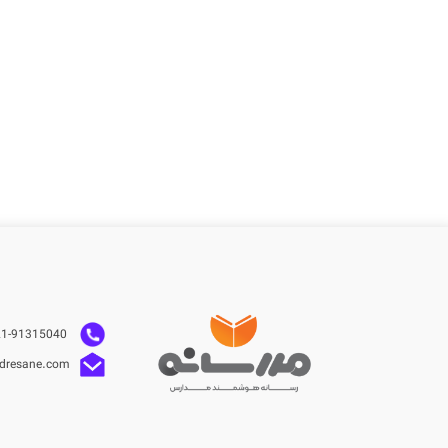
021-91315040
dresane.com