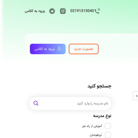
02191315040
ورود به کلاس
عضویت جدید
ورود به کلاس
جستجو کنید
نوع مدرسه
آموزش از راه دور
تیزهوشان