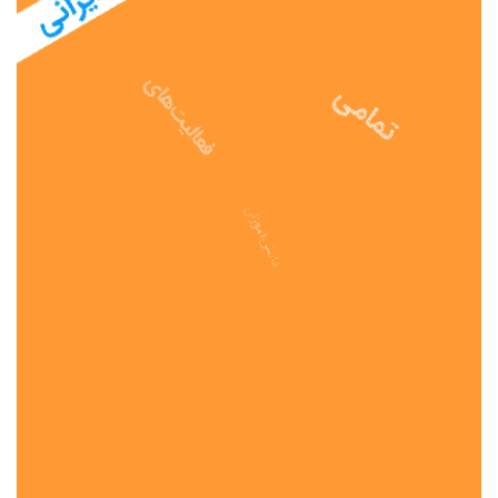
نوع مدرسه
آموزش از راه دور
تیزهوشان
دولتی
شاهد
عشایری
غیر دولتی
نمونه دولتی
هیات امنایی
جنسیت دانش آموز
پسرانه
دخترانه
مختلط
موقعیت جغرافیایی