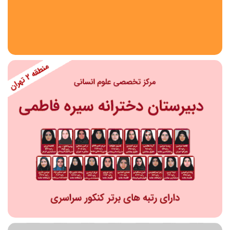
استان
شهر
منطقه
محدوده
مقطع تحصیلی
دبستان
دوره اول متوسطه
دوره دوم متوسطه- فنی
دوره دوم متوسطه- نظری
دوره دوم متوسطه- کاردانش
نامشخص
پیش دبستانی