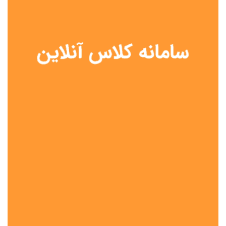
نوع مدرسه
آموزش از راه دور
تیزهوشان
دولتی
شاهد
عشایری
غیر دولتی
نمونه دولتی
هیات امنایی
جنسیت دانش آموز
پسرانه
دخترانه
مختلط
موقعیت جغرافیایی