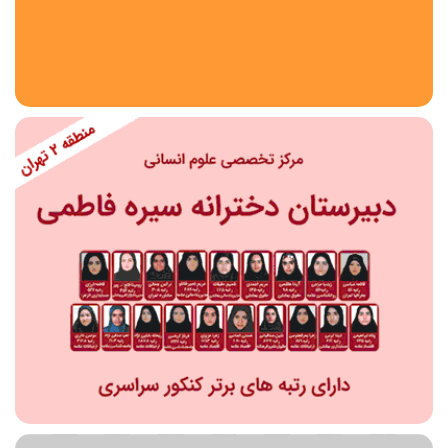
استان
شهر
منطقه
محدوده
مقطع تحصیلی
دبستان
دوره اول متوسطه
دوره دوم متوسطه- فنی
دوره دوم متوسطه- نظری
دوره دوم متوسطه- کاردانش
نامشخص
پیش دبستانی