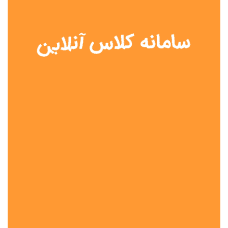
نوع مدرسه
آموزش از راه دور
تیزهوشان
دولتی
شاهد
عشایری
غیر دولتی
نمونه دولتی
هیات امنایی
جنسیت دانش آموز
پسرانه
دخترانه
مختلط
موقعیت جغرافیایی