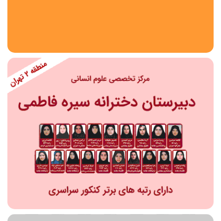
استان
شهر
منطقه
محدوده
مقطع تحصیلی
دبستان
دوره اول متوسطه
دوره دوم متوسطه- فنی
دوره دوم متوسطه- نظری
دوره دوم متوسطه- کاردانش
نامشخص
پیش دبستانی