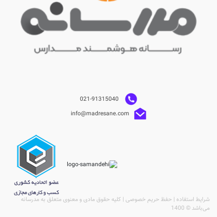
021-91315040
info@madresane.com
شرایط استفاده | حفظ حریم خصوصی | کلیه حقوق مادی و معنوی متعلق به مدرسانه
می‌باشد © 1400