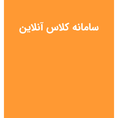
نوع مدرسه
آموزش از راه دور
تیزهوشان
دولتی
شاهد
عشایری
غیر دولتی
نمونه دولتی
هیات امنایی
جنسیت دانش آموز
پسرانه
دخترانه
مختلط
موقعیت جغرافیایی