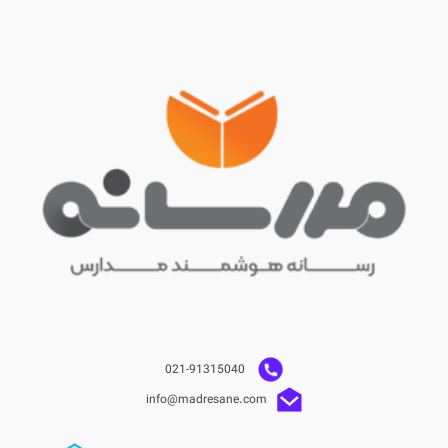
021-91315040
info@madresane.com