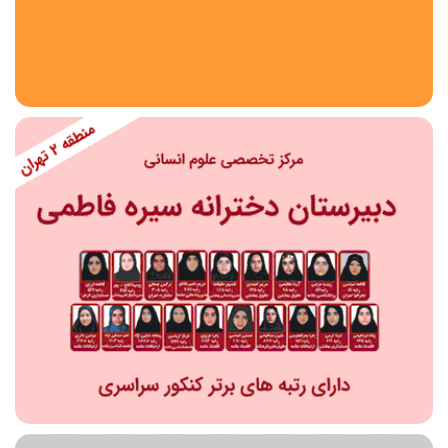
استان
شهر
منطقه
محدوده
مقطع تحصیلی
دبستان
دوره اول متوسطه
دوره دوم متوسطه- فنی
دوره دوم متوسطه- نظری
دوره دوم متوسطه- کاردانش
نامشخص
پیش دبستانی