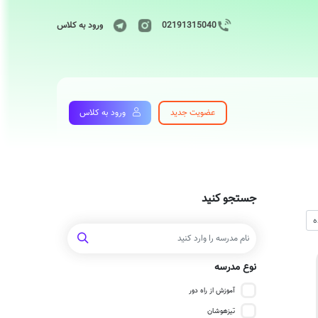
02191315040
ورود به کلاس
عضویت جدید
ورود به کلاس
جستجو کنید
نوع مدرسه
آموزش از راه دور
تیزهوشان