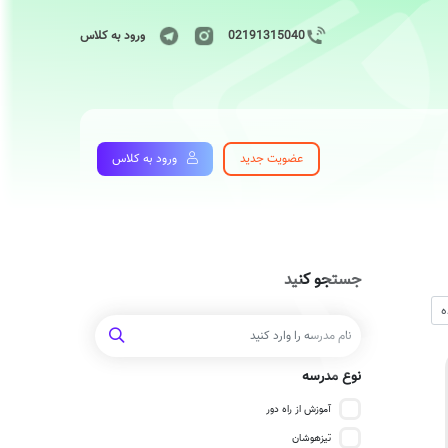
02191315040
ورود به کلاس
عضویت جدید
ورود به کلاس
جستجو کنید
نوع مدرسه
آموزش از راه دور
تیزهوشان