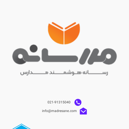
021-91315040
info@madresane.com