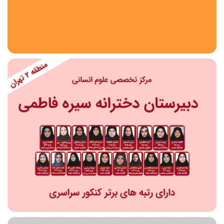
استان
شهر
منطقه
محدوده
مقطع تحصیلی
دبستان
دوره اول متوسطه
دوره دوم متوسطه- فنی
دوره دوم متوسطه- نظری
دوره دوم متوسطه- کاردانش
نامشخص
پیش دبستانی