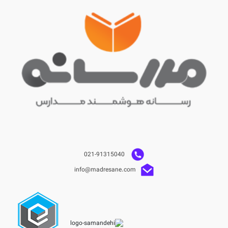
021-91315040
info@madresane.com