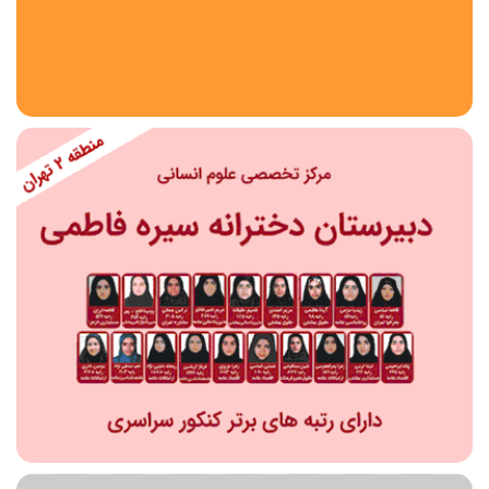
استان
شهر
منطقه
محدوده
مقطع تحصیلی
دبستان
دوره اول متوسطه
دوره دوم متوسطه- فنی
دوره دوم متوسطه- نظری
دوره دوم متوسطه- کاردانش
نامشخص
پیش دبستانی