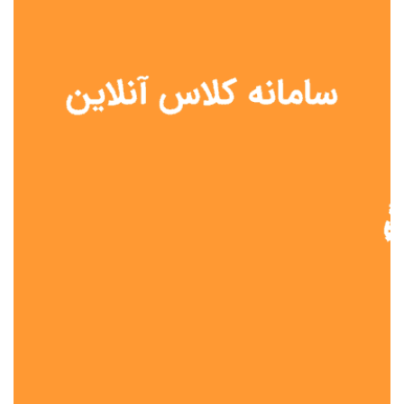
نوع مدرسه
آموزش از راه دور
تیزهوشان
دولتی
شاهد
عشایری
غیر دولتی
نمونه دولتی
هیات امنایی
جنسیت دانش آموز
پسرانه
دخترانه
مختلط
موقعیت جغرافیایی