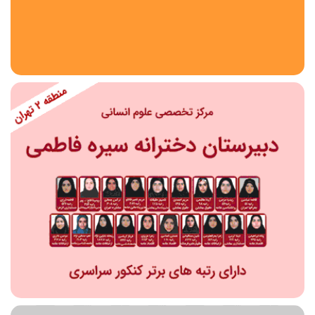
استان
شهر
منطقه
محدوده
مقطع تحصیلی
دبستان
دوره اول متوسطه
دوره دوم متوسطه- فنی
دوره دوم متوسطه- نظری
دوره دوم متوسطه- کاردانش
نامشخص
پیش دبستانی