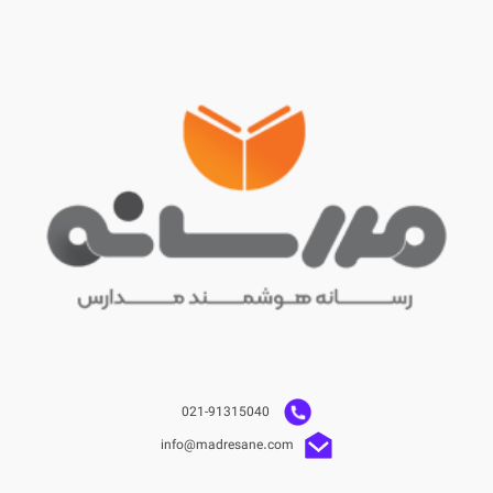
021-91315040
info@madresane.com