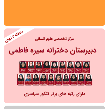
استان
شهر
منطقه
محدوده
مقطع تحصیلی
دبستان
دوره اول متوسطه
دوره دوم متوسطه- فنی
دوره دوم متوسطه- نظری
دوره دوم متوسطه- کاردانش
نامشخص
پیش دبستانی