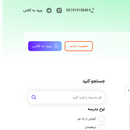
02191315040
ورود به کلاس
عضویت جدید
ورود به کلاس
جستجو کنید
نوع مدرسه
آموزش از راه دور
تیزهوشان