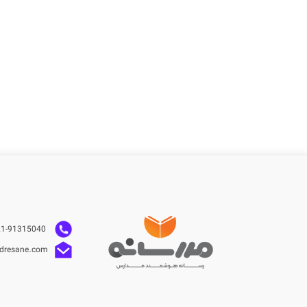
021-91315040
dresane.com