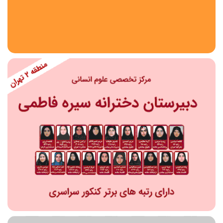
استان
شهر
منطقه
محدوده
مقطع تحصیلی
دبستان
دوره اول متوسطه
دوره دوم متوسطه- فنی
دوره دوم متوسطه- نظری
دوره دوم متوسطه- کاردانش
نامشخص
پیش دبستانی