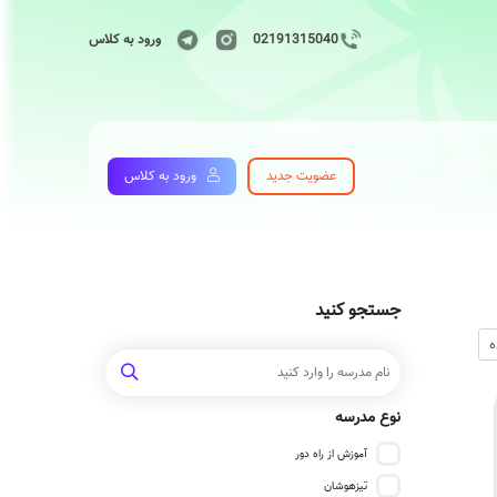
02191315040
ورود به کلاس
عضویت جدید
ورود به کلاس
جستجو کنید
نوع مدرسه
آموزش از راه دور
تیزهوشان