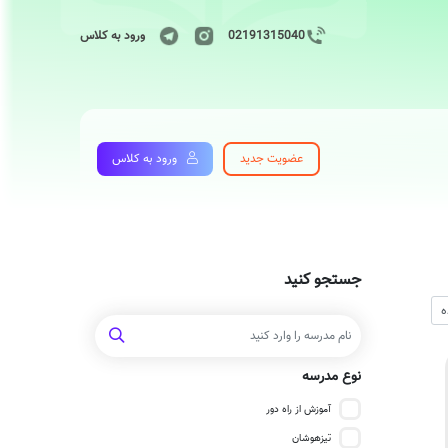
02191315040
ورود به کلاس
عضویت جدید
ورود به کلاس
جستجو کنید
نوع مدرسه
آموزش از راه دور
تیزهوشان