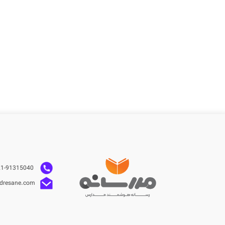
021-91315040
dresane.com