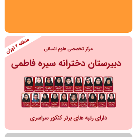
استان
شهر
منطقه
محدوده
مقطع تحصیلی
دبستان
دوره اول متوسطه
دوره دوم متوسطه- فنی
دوره دوم متوسطه- نظری
دوره دوم متوسطه- کاردانش
نامشخص
پیش دبستانی