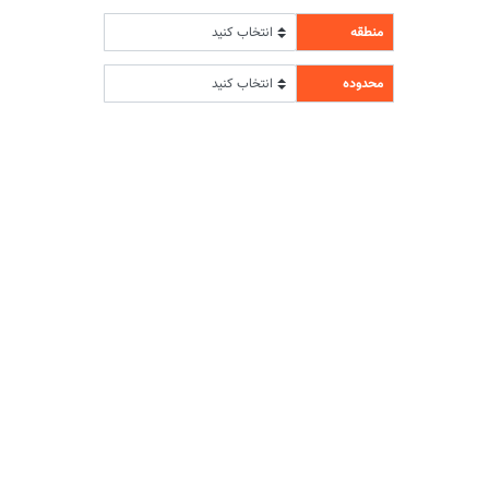
منطقه
محدوده
مقطع تحصیلی
دبستان
دوره اول متوسطه
دوره دوم متوسطه- فنی
دوره دوم متوسطه- نظری
دوره دوم متوسطه- کاردانش
نامشخص
پیش دبستانی