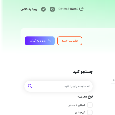
02191315040
ورود به کلاس
عضویت جدید
ورود به کلاس
جستجو کنید
نوع مدرسه
آموزش از راه دور
تیزهوشان