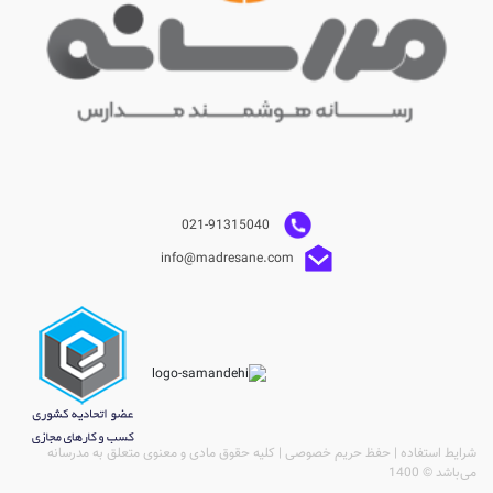
021-91315040
info@madresane.com
شرایط استفاده | حفظ حریم خصوصی | کلیه حقوق مادی و معنوی متعلق به مدرسانه
می‌باشد © 1400