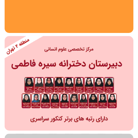
استان
شهر
منطقه
محدوده
مقطع تحصیلی
دبستان
دوره اول متوسطه
دوره دوم متوسطه- فنی
دوره دوم متوسطه- نظری
دوره دوم متوسطه- کاردانش
نامشخص
پیش دبستانی