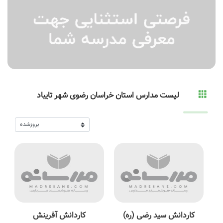
لیست مدارس استان خراسان رضوی شهر تایباد
کاردانش سید رضی (ره)
کاردانش آفرینش