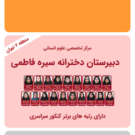
استان
شهر
منطقه
محدوده
مقطع تحصیلی
دبستان
دوره اول متوسطه
دوره دوم متوسطه- فنی
دوره دوم متوسطه- نظری
دوره دوم متوسطه- کاردانش
نامشخص
پیش دبستانی