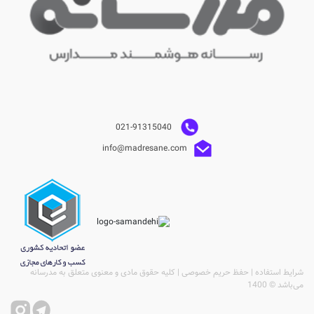
021-91315040
info@madresane.com
شرایط استفاده | حفظ حریم خصوصی | کلیه حقوق مادی و معنوی متعلق به مدرسانه
می‌باشد © 1400