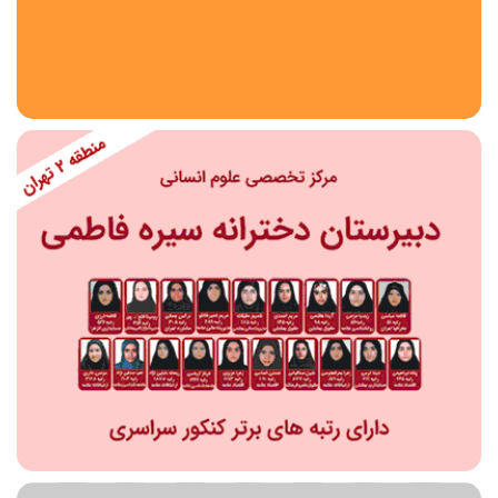
استان
شهر
منطقه
محدوده
مقطع تحصیلی
دبستان
دوره اول متوسطه
دوره دوم متوسطه- فنی
دوره دوم متوسطه- نظری
دوره دوم متوسطه- کاردانش
نامشخص
پیش دبستانی