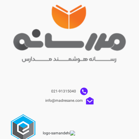
021-91315040
info@madresane.com