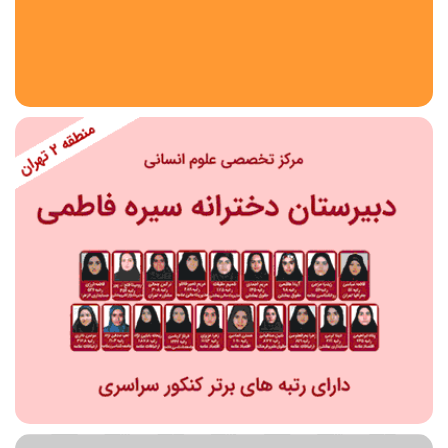
استان
شهر
منطقه
محدوده
مقطع تحصیلی
دبستان
دوره اول متوسطه
دوره دوم متوسطه- فنی
دوره دوم متوسطه- نظری
دوره دوم متوسطه- کاردانش
نامشخص
پیش دبستانی