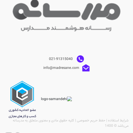
021-91315040
info@madresane.com
شرایط استفاده | حفظ حریم خصوصی | کلیه حقوق مادی و معنوی متعلق به مدرسانه
می‌باشد © 1400