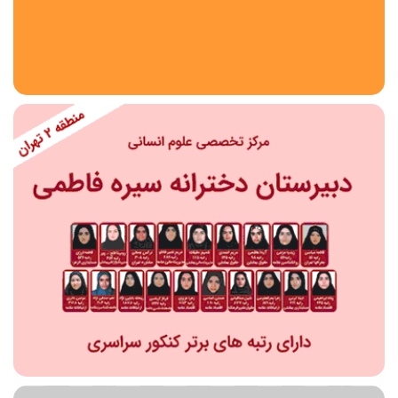
استان
شهر
منطقه
محدوده
مقطع تحصیلی
دبستان
دوره اول متوسطه
دوره دوم متوسطه- فنی
دوره دوم متوسطه- نظری
دوره دوم متوسطه- کاردانش
نامشخص
پیش دبستانی