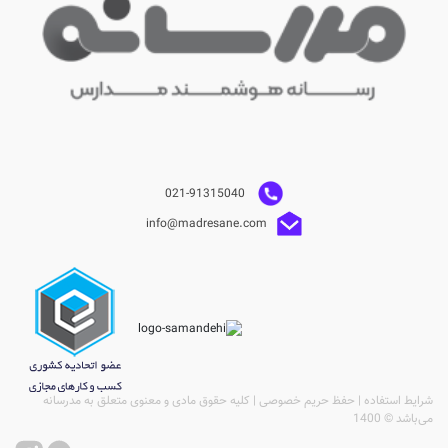
021-91315040
info@madresane.com
شرایط استفاده | حفظ حریم خصوصی | کلیه حقوق مادی و معنوی متعلق به مدرسانه
می‌باشد © 1400