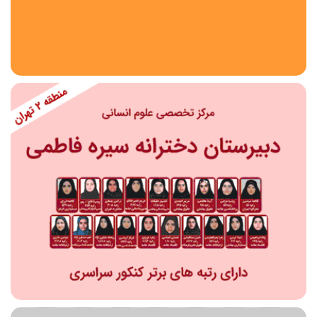
استان
شهر
منطقه
محدوده
مقطع تحصیلی
دبستان
دوره اول متوسطه
دوره دوم متوسطه- فنی
دوره دوم متوسطه- نظری
دوره دوم متوسطه- کاردانش
نامشخص
پیش دبستانی