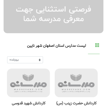
لیست مدارس استان اصفهان شهر نایین
کاردانش حضرت زینب (س)
کاردانش شهید قدوسی