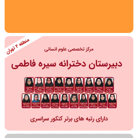
استان
شهر
منطقه
محدوده
مقطع تحصیلی
دبستان
دوره اول متوسطه
دوره دوم متوسطه- فنی
دوره دوم متوسطه- نظری
دوره دوم متوسطه- کاردانش
نامشخص
پیش دبستانی