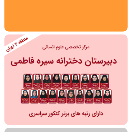
استان
شهر
منطقه
محدوده
مقطع تحصیلی
دبستان
دوره اول متوسطه
دوره دوم متوسطه- فنی
دوره دوم متوسطه- نظری
دوره دوم متوسطه- کاردانش
نامشخص
پیش دبستانی