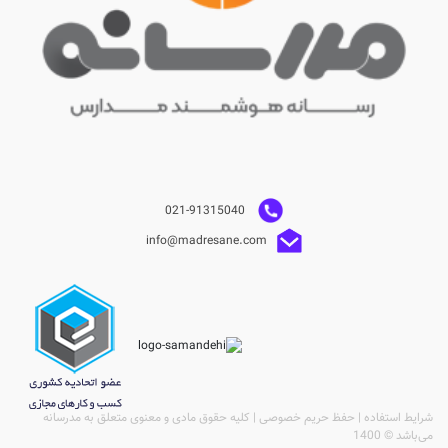
021-91315040
info@madresane.com
شرایط استفاده | حفظ حریم خصوصی | کلیه حقوق مادی و معنوی متعلق به مدرسانه
می‌باشد © 1400