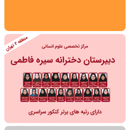
استان
شهر
منطقه
محدوده
مقطع تحصیلی
دبستان
دوره اول متوسطه
دوره دوم متوسطه- فنی
دوره دوم متوسطه- نظری
دوره دوم متوسطه- کاردانش
نامشخص
پیش دبستانی