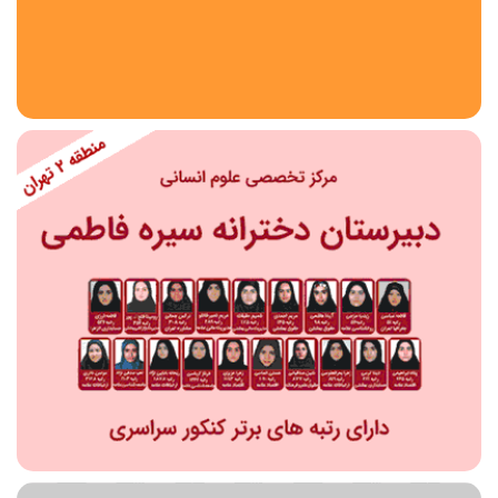
استان
شهر
منطقه
محدوده
مقطع تحصیلی
دبستان
دوره اول متوسطه
دوره دوم متوسطه- فنی
دوره دوم متوسطه- نظری
دوره دوم متوسطه- کاردانش
نامشخص
پیش دبستانی