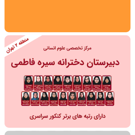
استان
شهر
منطقه
محدوده
مقطع تحصیلی
دبستان
دوره اول متوسطه
دوره دوم متوسطه- فنی
دوره دوم متوسطه- نظری
دوره دوم متوسطه- کاردانش
نامشخص
پیش دبستانی