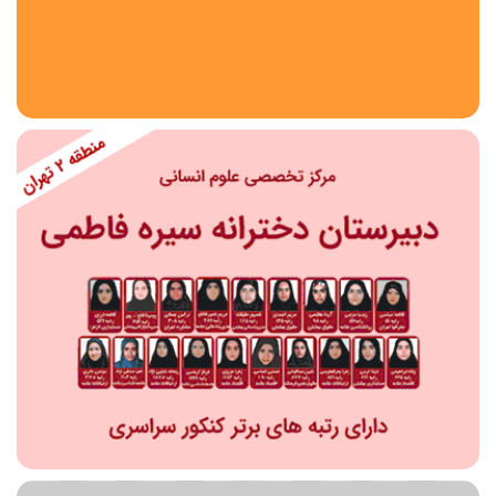
استان
شهر
منطقه
محدوده
مقطع تحصیلی
دبستان
دوره اول متوسطه
دوره دوم متوسطه- فنی
دوره دوم متوسطه- نظری
دوره دوم متوسطه- کاردانش
نامشخص
پیش دبستانی