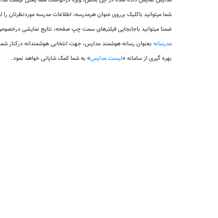
مدارس نمایش داده شده در این بخش، ویژه درخواست شما یعنی لیست مدارس ب
شما میتوانید باکلیک برروی عنوان هرمدرسه، اطلاعات مدرسه موردنظرتان را از
ضمنا میتوانید باجابجایی فیلترهای سمت چپ صفحه، نتایج نمایشی درخصوص ل
مدرسانه
بعنوان رسانه هوشمند مدارس، جهت انتخابی هوشمندانه درکنار شم
بهره گیری از سامانه «
لیست مدارس
» به شما کمک شایانی خواهد نمود.