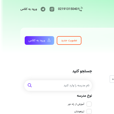
02191315040
ورود به کلاس
عضویت جدید
ورود به کلاس
جستجو کنید
نوع مدرسه
آموزش از راه دور
تیزهوشان