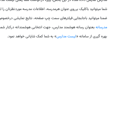
مدارس نمایش داده شده در این بخش، ویژه درخواست شما یعنی لیست مدارس
شما میتوانید باکلیک برروی عنوان هرمدرسه، اطلاعات مدرسه موردنظرتان را 
ضمنا میتوانید باجابجایی فیلترهای سمت چپ صفحه، نتایج نمایشی درخصوص 
مدرسانه
بعنوان رسانه هوشمند مدارس، جهت انتخابی هوشمندانه درکنار شم
بهره گیری از سامانه «
لیست مدارس
» به شما کمک شایانی خواهد نمود.