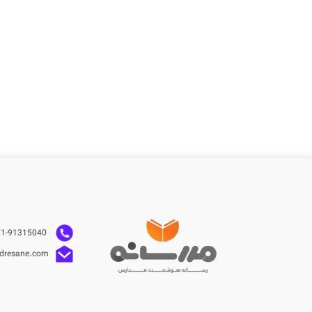
021-91315040
dresane.com