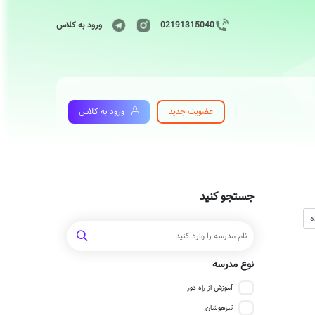
02191315040
ورود به کلاس
عضویت جدید
ورود به کلاس
جستجو کنید
نوع مدرسه
آموزش از راه دور
تیزهوشان