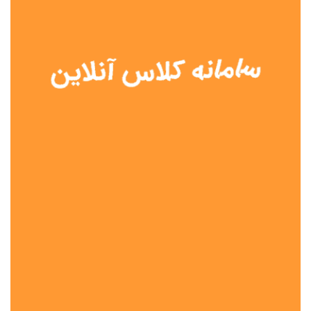
نوع مدرسه
آموزش از راه دور
تیزهوشان
دولتی
شاهد
عشایری
غیر دولتی
نمونه دولتی
هیات امنایی
جنسیت دانش آموز
پسرانه
دخترانه
مختلط
موقعیت جغرافیایی