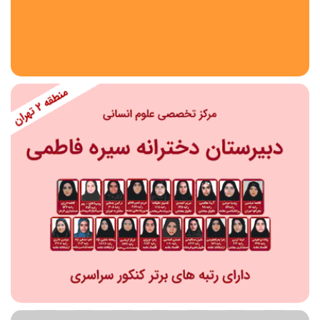
استان
شهر
منطقه
محدوده
مقطع تحصیلی
دبستان
دوره اول متوسطه
دوره دوم متوسطه- فنی
دوره دوم متوسطه- نظری
دوره دوم متوسطه- کاردانش
نامشخص
پیش دبستانی