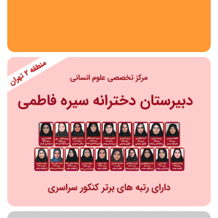
استان
شهر
منطقه
محدوده
مقطع تحصیلی
دبستان
دوره اول متوسطه
دوره دوم متوسطه- فنی
دوره دوم متوسطه- نظری
دوره دوم متوسطه- کاردانش
نامشخص
پیش دبستانی