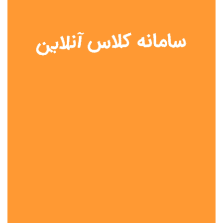
نوع مدرسه
آموزش از راه دور
تیزهوشان
دولتی
شاهد
عشایری
غیر دولتی
نمونه دولتی
هیات امنایی
جنسیت دانش آموز
پسرانه
دخترانه
مختلط
موقعیت جغرافیایی