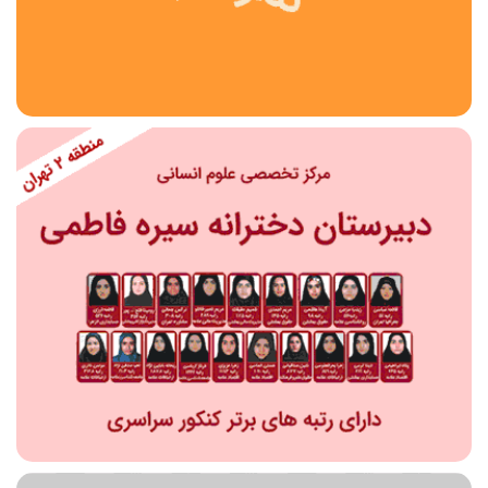
استان
شهر
منطقه
محدوده
مقطع تحصیلی
دبستان
دوره اول متوسطه
دوره دوم متوسطه- فنی
دوره دوم متوسطه- نظری
دوره دوم متوسطه- کاردانش
نامشخص
پیش دبستانی