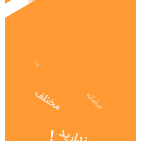
نوع مدرسه
آموزش از راه دور
تیزهوشان
دولتی
شاهد
عشایری
غیر دولتی
نمونه دولتی
هیات امنایی
جنسیت دانش آموز
پسرانه
دخترانه
مختلط
موقعیت جغرافیایی